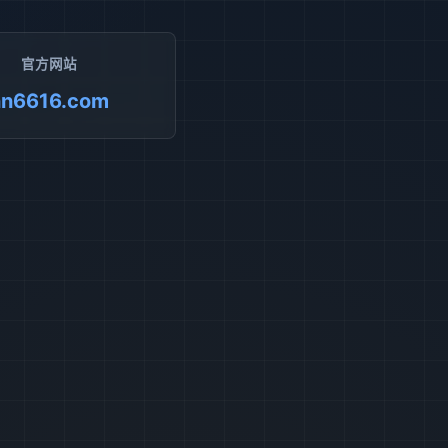
官方网站
hn6616.com