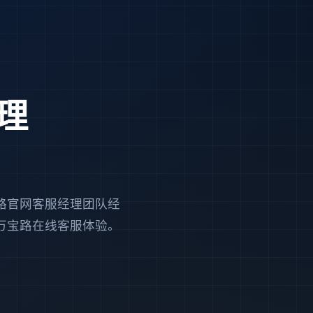
理
路官网客服经理团队经
万宝路在线客服体验。