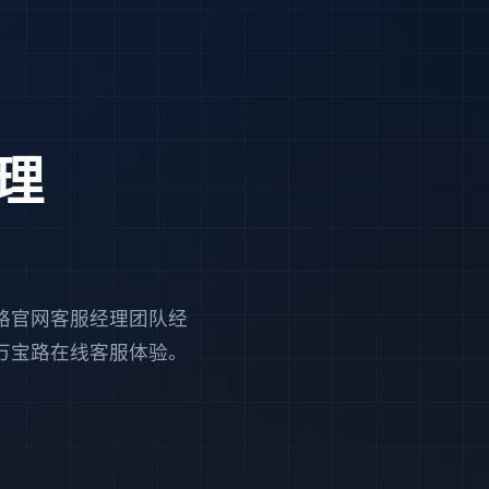
理
路官网客服经理团队经
万宝路在线客服体验。