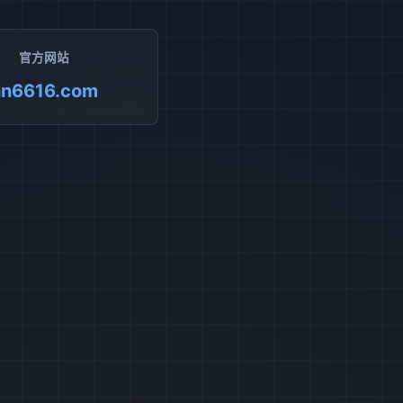
官方网站
hn6616.com