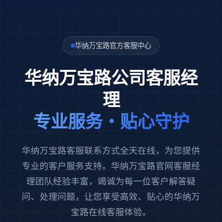
华纳万宝路官方客服中心
华纳万宝路公司客服经
理
专业服务・贴心守护
华纳万宝路客服联系方式全天在线，为您提供
专业的客户服务支持。华纳万宝路官网客服经
理团队经验丰富，竭诚为每一位客户解答疑
问、处理问题，让您享受高效、贴心的华纳万
宝路在线客服体验。