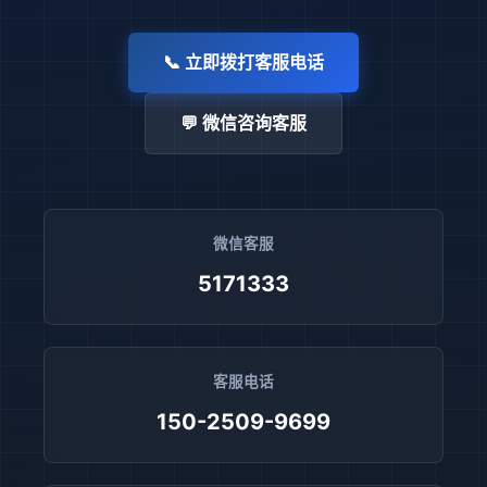
📞 立即拨打客服电话
💬 微信咨询客服
微信客服
5171333
客服电话
150-2509-9699