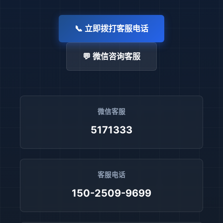
📞 立即拨打客服电话
💬 微信咨询客服
微信客服
5171333
客服电话
150-2509-9699