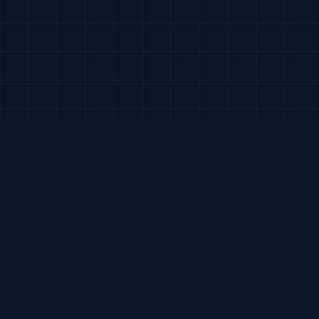
ABOUT US
关于华纳万宝路客服经理
客服经理团队由经验丰富、专业过硬的服务精英组成，
坚持以客户为中心