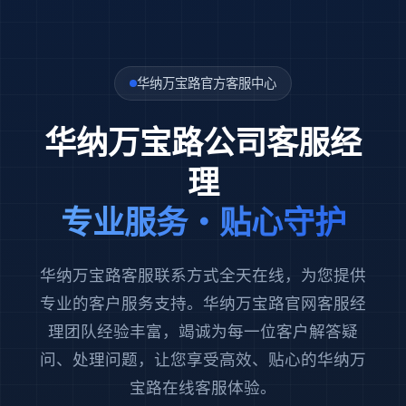
华纳万宝路官方客服中心
华纳万宝路公司客服经
理
专业服务・贴心守护
华纳万宝路客服联系方式全天在线，为您提供
专业的客户服务支持。华纳万宝路官网客服经
理团队经验丰富，竭诚为每一位客户解答疑
问、处理问题，让您享受高效、贴心的华纳万
宝路在线客服体验。