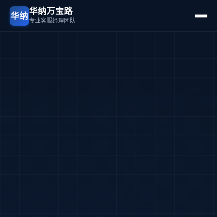
华纳万宝路
华纳
专业客服经理团队