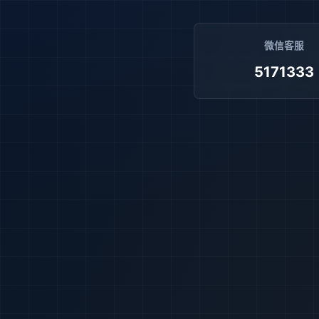
微信客服
5171333