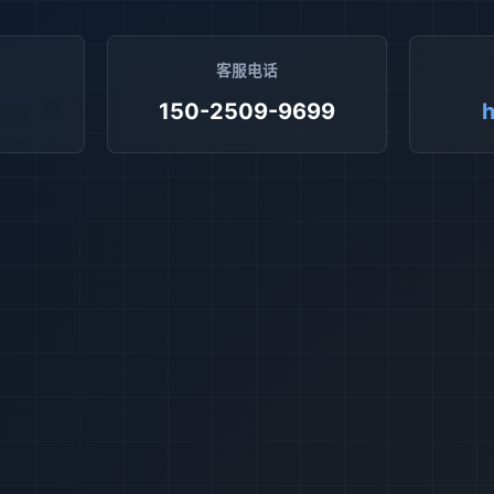
客服电话
150-2509-9699