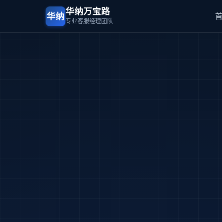
华纳万宝路
华纳
专业客服经理团队