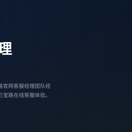
理
路官网客服经理团队经
万宝路在线客服体验。