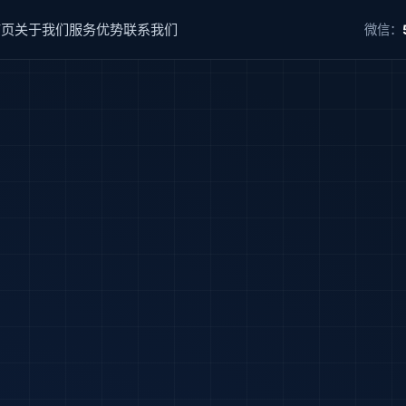
首页
关于我们
服务优势
联系我们
微信：