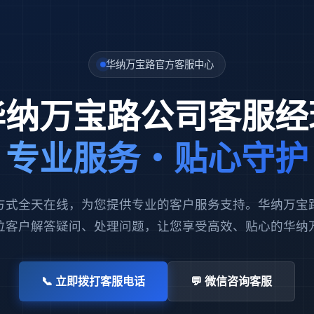
华纳万宝路官方客服中心
华纳万宝路公司客服经
专业服务・贴心守护
方式全天在线，为您提供专业的客户服务支持。华纳万宝
位客户解答疑问、处理问题，让您享受高效、贴心的华纳
📞 立即拨打客服电话
💬 微信咨询客服