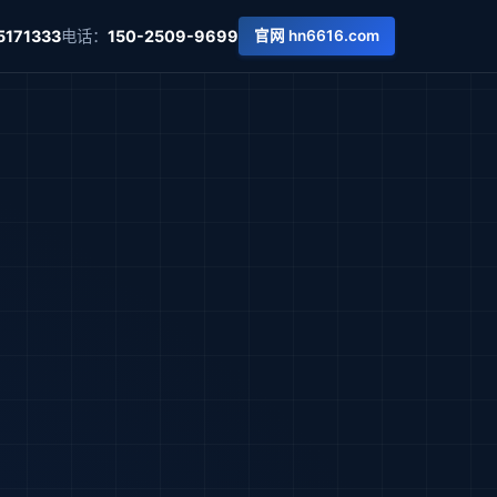
5171333
电话：
150-2509-9699
官网 hn6616.com