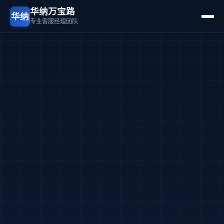
华纳万宝路
华纳
专业客服经理团队