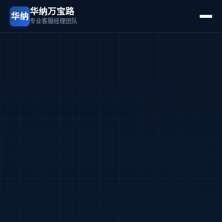
华纳万宝路
华纳
专业客服经理团队