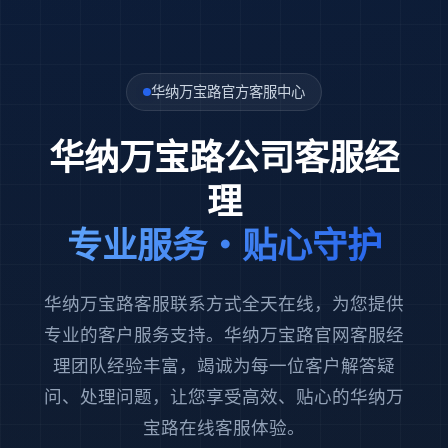
华纳万宝路官方客服中心
华纳万宝路公司客服经
理
专业服务・贴心守护
华纳万宝路客服联系方式全天在线，为您提供
专业的客户服务支持。华纳万宝路官网客服经
理团队经验丰富，竭诚为每一位客户解答疑
问、处理问题，让您享受高效、贴心的华纳万
宝路在线客服体验。