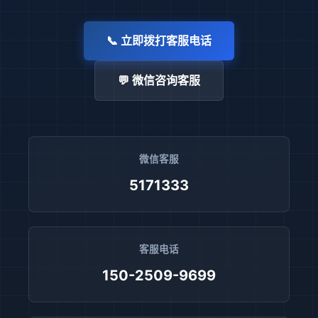
📞 立即拨打客服电话
💬 微信咨询客服
微信客服
5171333
客服电话
150-2509-9699