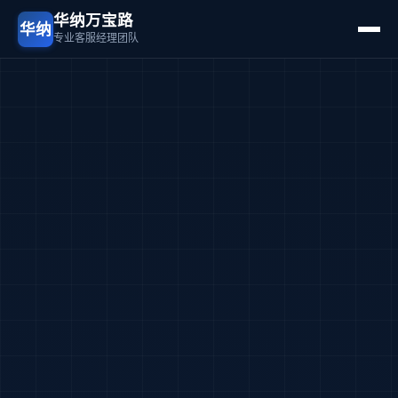
华纳万宝路
华纳
专业客服经理团队