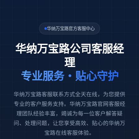
华纳万宝路官方客服中心
华纳万宝路公司客服经
理
专业服务・贴心守护
华纳万宝路客服联系方式全天在线，为您提供
专业的客户服务支持。华纳万宝路官网客服经
理团队经验丰富，竭诚为每一位客户解答疑
问、处理问题，让您享受高效、贴心的华纳万
宝路在线客服体验。