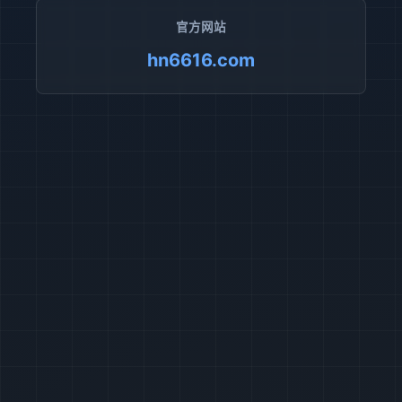
官方网站
hn6616.com